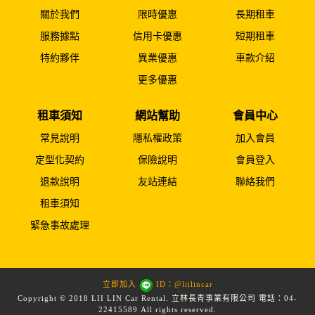
關於我們
限時優惠
長期租車
服務據點
信用卡優惠
短期租車
特約夥伴
異業優惠
車款介紹
更多優惠
租車須知
網站幫助
會員中心
常見說明
隱私權政策
加入會員
定型化契約
保險說明
會員登入
退款說明
友站連結
聯絡我們
租車須知
緊急事故處理
立即加入
ID：@liilincar
Copyright © 2018 LII LIN Car Rental. 立林長青事業有限公司 電話：04-
22415589 All rights reserved.